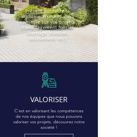
Présent sur toute la
Wallonie, HYP-ARC vous
conseille sur vos projets
d'aménagement foncier
(bornage, division,
lotissement, etc)
VALORISER
C'est en valorisant les compétences
de nos équipes que nous pouvons
valoriser vos projets. découvrez notre
société !