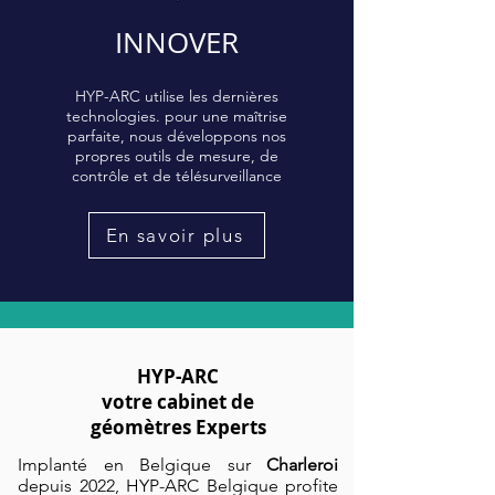
INNOVER
HYP-ARC utilise les dernières
technologies. pour une maîtrise
parfaite, nous développons nos
propres outils de mesure, de
contrôle et de télésurveillance
En savoir plus
HYP-ARC
votre cabinet de
géomètres Experts
Implanté en Belgique sur
Charleroi
depuis 2022, HYP-ARC Belgique profite