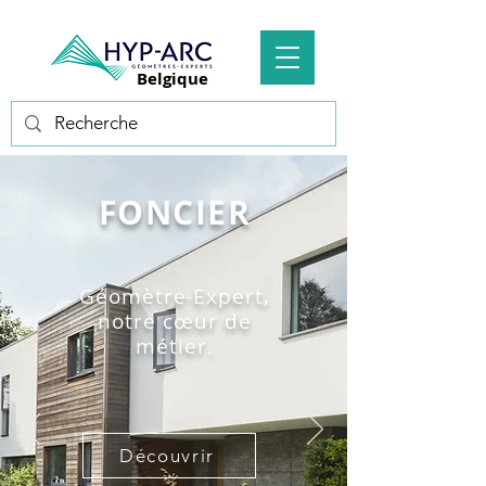
Belgique
FONCIER
Géomètre-Expert,
notre cœur de
métier.
Découvrir